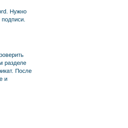
rd. Нужно
 подписи.
роверить
м разделе
икат. После
е и