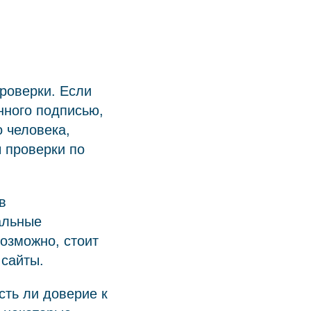
проверки. Если
нного подписью,
о человека,
 проверки по
в
альные
озможно, стоит
 сайты.
сть ли доверие к