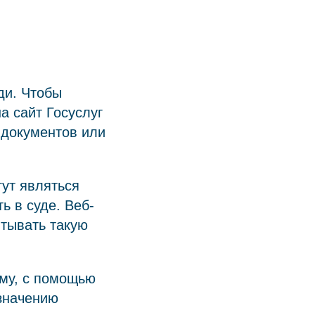
ди. Чтобы
а сайт Госуслуг
 документов или
гут являться
ь в суде. Веб-
итывать такую
мму, с помощью
 значению