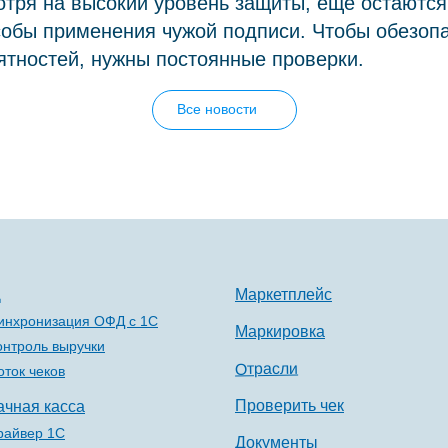
отря на высокий уровень защиты, ещё остаютс
обы применения чужой подписи. Чтобы обезопа
тностей, нужны постоянные проверки.
Все новости
Д
Маркетплейс
инхронизация ОФД с 1С
Маркировка
онтроль выручки
Отрасли
оток чеков
Проверить чек
ачная касса
райвер 1С
Документы