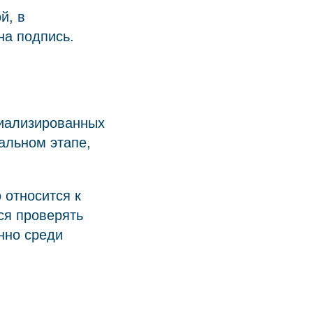
й, в
на подпись.
циализированных
альном этапе,
 относится к
ся проверять
нно среди