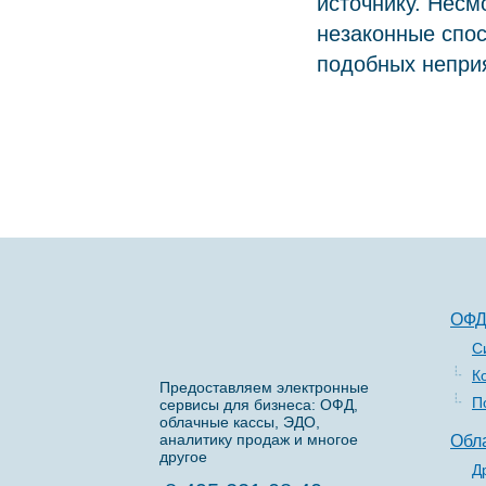
источнику. Несм
незаконные спос
подобных неприя
ОФ
С
К
Предоставляем электронные
П
сервисы для бизнеса: ОФД,
облачные кассы, ЭДО,
аналитику продаж и многое
Обл
другое
Д