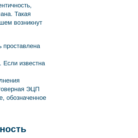
ентичность,
ана. Такая
йшем возникнут
ь проставлена
. Если известна
олнения
стоверная ЭЦП
е, обозначенное
ность