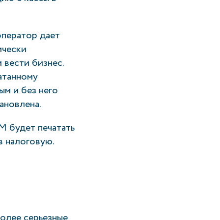
оператор дает
ически
 вести бизнес.
атанному
ым и без него
ановлена.
М будет печатать
в налоговую.
олее серьезные