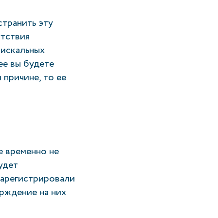
странить эту
утствия
фискальных
ее вы будете
 причине, то ее
е временно не
удет
зарегистрировали
рждение на них