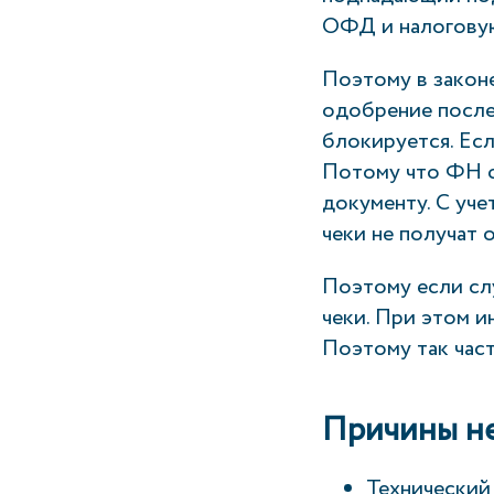
ОФД и налогову
Поэтому в законе
одобрение после
блокируется. Есл
Потому что ФН ф
документу. С уче
чеки не получат 
Поэтому если слу
чеки. При этом и
Поэтому так час
Причины н
Технический