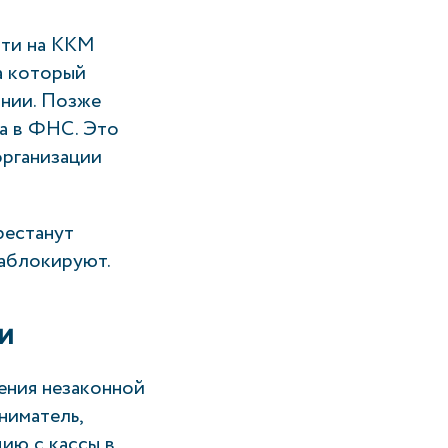
йти на ККМ
а который
ании. Позже
да в ФНС. Это
организации
рестанут
заблокируют.
и
ения незаконной
ниматель,
ию с кассы в