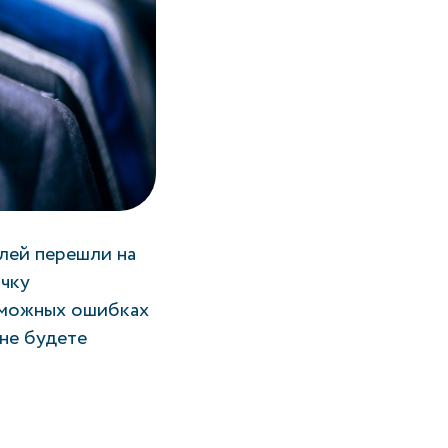
лей перешли на
очку
зможных ошибках
 не будете