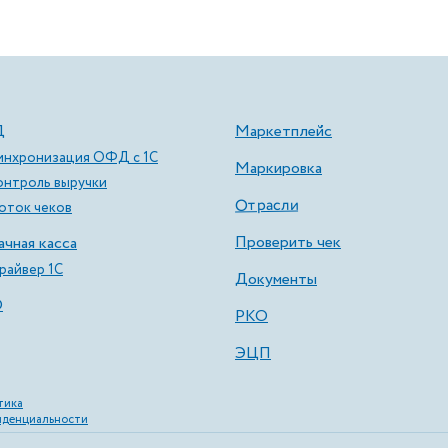
Д
Маркетплейс
инхронизация ОФД с 1С
Маркировка
онтроль выручки
Отрасли
оток чеков
Проверить чек
чная касса
райвер 1С
Документы
О
РКО
ЭЦП
тика
иденциальности