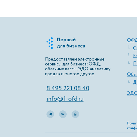
ОФ
С
К
Предоставляем электронные
П
сервисы для бизнеса: ОФД,
облачные кассы, ЭДО, аналитику
продаж и многое другое
Обла
Д
8 495 221 08 40
ЭД
info@1-ofd.ru
Поли
конф