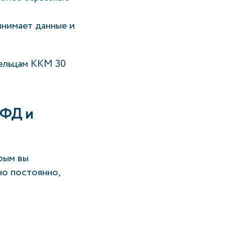
инимает данные и
дельцам ККМ 30
ОФД и
рым вы
но постоянно,