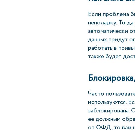
Если проблема б
неполадку. Тогда
автоматически о
данных придут о
работать в привы
также будет дост
Блокировка,
Часто пользоват
используются. Ес
заблокирована. О
ее должным обра
от ОФД, то вам н