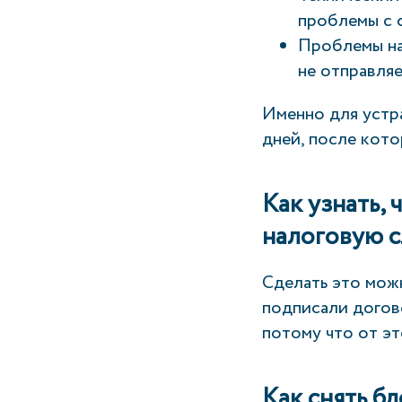
проблемы с 
Проблемы на
не отправля
Именно для устр
дней, после кот
Как узнать,
налоговую 
Сделать это можн
подписали догов
потому что от эт
Как снять б