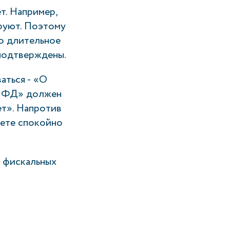
т. Например,
ируют. Поэтому
го длительное
 подтверждены.
аться - «О
е ФД» должен
ет». Напротив
жете спокойно
и фискальных