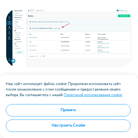
Техническая поддержка в течение 3 дней обновляет
кассу. После обновления вы сможете пробивать чеки с
Наш сайт использует файлы cookie. Продолжая использовать сайт
новыми ставками.
после ознакомления с этим сообщением и предоставления своего
выбора, Вы соглашаетесь с нашей
Политикой использования cookie
.
История изменений в версиях 16.9
Принять
- 16.13 программного обеспечения
Настроить Cookie
ОФД