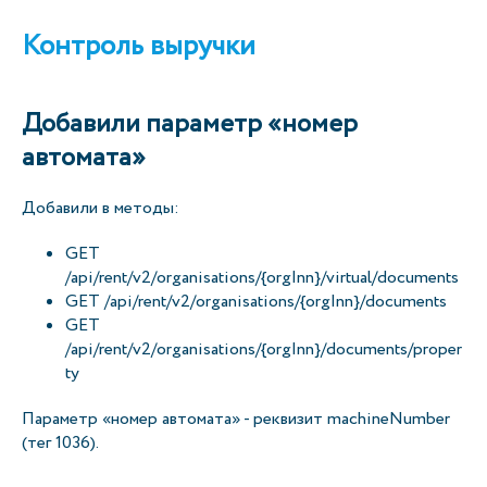
Контроль выручки
Добавили параметр «номер
автомата»
Добавили в методы:
GET
/api/rent/v2/organisations/{orgInn}/virtual/documents
GET /api/rent/v2/organisations/{orgInn}/documents
GET
/api/rent/v2/organisations/{orgInn}/documents/proper
ty
Параметр «номер автомата» - реквизит machineNumber
(тег 1036).