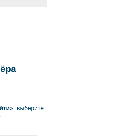
нёра
йти
», выберите
е