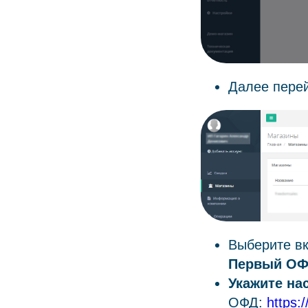
Далее перей
Выберите вк
Первый О
Укажите на
ОФД:
https: