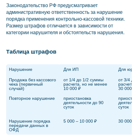
Законодательство РФ предусматривает
административную ответственность за нарушение
порядка применения контрольно-кассовой техники.
Размер штрафов отличается в зависимости от
категории нарушителя и обстоятельств нарушения.
Таблица штрафов
Нарушение
Для ИП
Для юрли
Продажа без кассового 
от 1/4 до 1/2 суммы 
от 3/4 до
чека (первичный 
расчета, но не менее 
расчета, 
случай)
10 000 ₽
30 000 ₽
Повторное нарушение
приостановка 
приостано
деятельности до 90 
деятельно
суток
суток
Нарушение порядка 
5 000 – 10 000 ₽
30 000 – 
передачи данных в 
ОФД