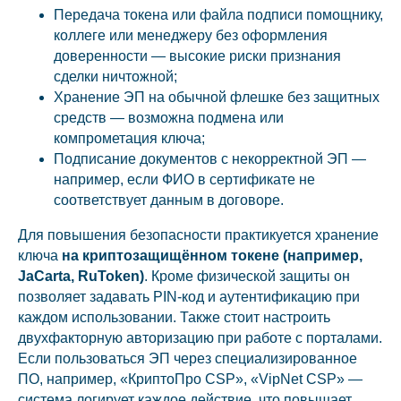
Передача токена или файла подписи помощнику,
коллеге или менеджеру без оформления
доверенности — высокие риски признания
сделки ничтожной;
Хранение ЭП на обычной флешке без защитных
средств — возможна подмена или
компрометация ключа;
Подписание документов с некорректной ЭП —
например, если ФИО в сертификате не
соответствует данным в договоре.
Для повышения безопасности практикуется хранение
ключа
на криптозащищённом токене (например,
JaCarta, RuToken)
. Кроме физической защиты он
позволяет задавать PIN-код и аутентификацию при
каждом использовании. Также стоит настроить
двухфакторную авторизацию при работе с порталами.
Если пользоваться ЭП через специализированное
ПО, например, «КриптоПро CSP», «VipNet CSP» —
система логирует каждое действие, что повышает