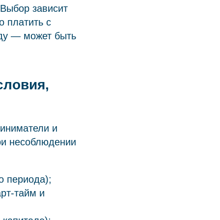
 Выбор зависит
о платить с
нду — может быть
словия,
риниматели и
при несоблюдении
о периода);
рт-тайм и