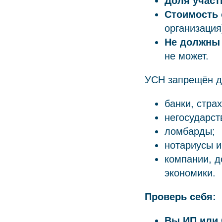
Доля участ
Стоимость 
организация
Не должны
не может.
УСН запрещён дл
банки, стра
негосударс
ломбарды;
нотариусы и
компании, д
экономики.
Проверь себя:
Вы ИП или