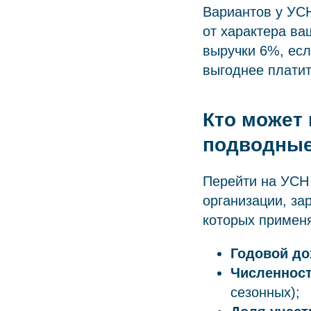
Вариантов у УС
от характера ва
выручки 6%, есл
выгоднее платит
Кто может 
подводные
Перейти на УСН
организации, за
которых применя
Годовой до
Численност
сезонных);