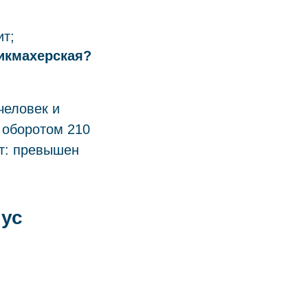
т;
рикмахерская?
человек и
 оборотом 210
ёт: превышен
нус
: