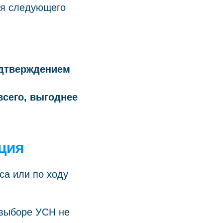
ря следующего
одтверждением
всего, выгоднее
кция
са или по ходу
выборе УСН не