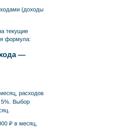
сходами (доходы
на текущие
ая формула:
охода —
 месяц, расходов
е 5%. Выбор
сяц.
000 ₽ в месяц,