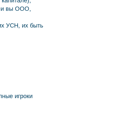
 капитале);
ли вы ООО,
х УСН, их быть
пные игроки