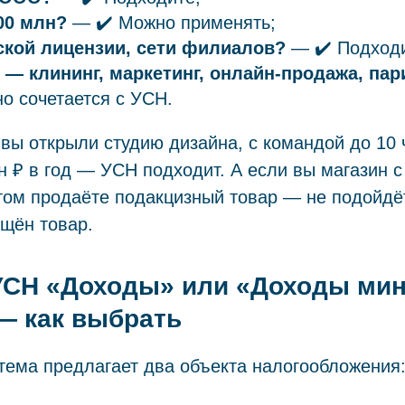
00 млн?
— ✔️ Можно применять;
ской лицензии, сети филиалов?
— ✔️ Подходи
 — клининг, маркетинг, онлайн-продажа, па
о сочетается с УСН.
вы открыли студию дизайна, с командой до 10 
 ₽ в год — УСН подходит. А если вы магазин с
этом продаёте подакцизный товар — не подойд
ещён товар.
 УСН «Доходы» или «Доходы ми
— как выбрать
тема предлагает два объекта налогообложения