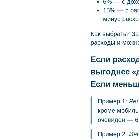
6% — с дох
15% — с ра
минус расхо
Как выбрать? За
расходы и можно
Если расхо
выгоднее «
Если меньш
Пример 1:
Ре
кроме мобиль
очевиден — 6%
Пример 2:
Ин