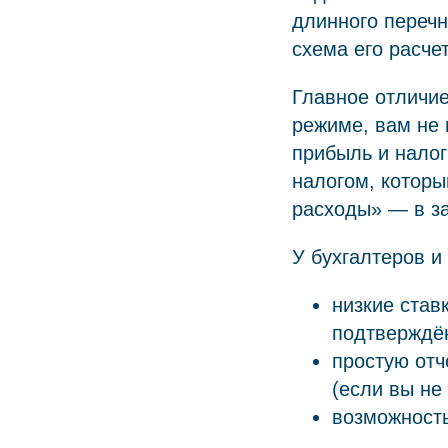
длинного перечн
схема его расчет
Главное отличи
режиме, вам не 
прибыль и нало
налогом, которы
расходы» — в за
У бухгалтеров и
низкие став
подтверждё
простую отч
(если вы не
возможность