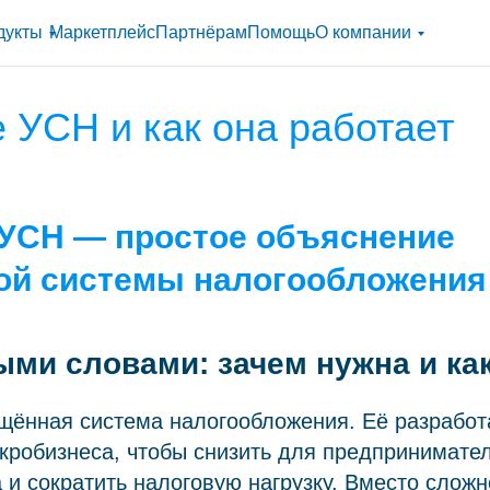
дукты
Маркетплейс
Партнёрам
Помощь
О компании
е УСН и как она работает
 УСН — простое объяснение
ой системы налогообложения
ми словами: зачем нужна и как
щённая система налогообложения. Её разработ
кробизнеса, чтобы снизить для предпринимате
 и сократить налоговую нагрузку. Вместо сложн