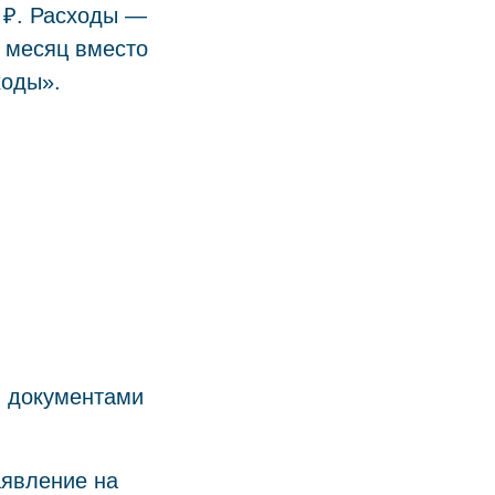
0 ₽. Расходы —
в месяц вместо
ходы».
и документами
аявление на