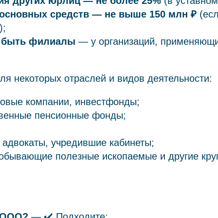
ия других юрлиц — не более 25%
(в уставном
основных средств — не выше 150 млн ₽
(ес
);
 быть филиалы
— у организаций, применяющи
я некоторых отраслей и видов деятельности:
ховые компании, инвестфонды;
твенные пенсионные фонды;
 адвокаты, учредившие кабинеты;
обывающие полезные ископаемые и другие кру
 ООО?
— ✔️ Подходите;