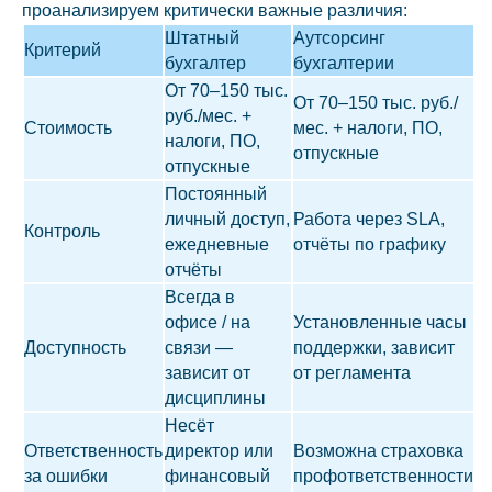
проанализируем критически важные различия:
Штатный
Аутсорсинг
Критерий
бухгалтер
бухгалтерии
От 70–150 тыс.
От 70–150 тыс. руб./
руб./мес. +
Стоимость
мес. + налоги, ПО,
налоги, ПО,
отпускные
отпускные
Постоянный
личный доступ,
Работа через SLA,
Контроль
ежедневные
отчёты по графику
отчёты
Всегда в
офисе / на
Установленные часы
Доступность
связи —
поддержки, зависит
зависит от
от регламента
дисциплины
Несёт
Ответственность
директор или
Возможна страховка
за ошибки
финансовый
профответственности