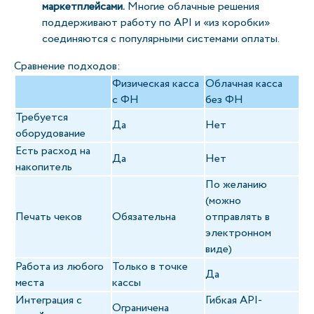
маркетплейсами.
Многие облачные решения
поддерживают работу по API и «из коробки»
соединяются с популярными системами оплаты.
Сравнение подходов:
Физическая касса
Облачная касса
с ФН
без ФН
Требуется
Да
Нет
оборудование
Есть расход на
Да
Нет
накопитель
По желанию
(можно
Печать чеков
Обязательна
отправлять в
электронном
виде)
Работа из любого
Только в точке
Да
места
кассы
Интеграция с
Гибкая API-
Ограничена