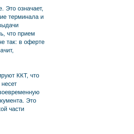
. Это означает,
вие терминала и
 выдачи
ь, что прием
е так: в оферте
ачит,
ируют ККТ, что
 несет
своевременную
кумента. Это
кой части