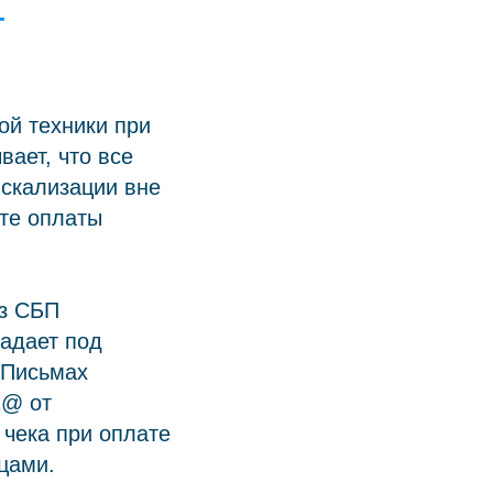
т
й техники при
ает, что все
искализации вне
нте оплаты
ез СБП
падает под
 Письмах
2@ от
 чека при оплате
цами.