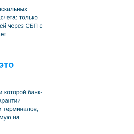
искальных
счета: только
ей через СБП с
ает
это
и которой банк-
арантии
х терминалов,
ямую на