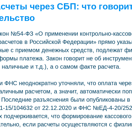
асчеты через СБП: что говори
ельство
кон №54-ФЗ «О применении контрольно-кассово
асчетов в Российской Федерации» прямо указыв
нные с приемом денежных средств, подлежат ф
формы платежа. Закон говорит не об инструме
 наличные и т.д.), а о самом факте расчета.
и ФНС неоднократно уточняли, что оплата чер
аличным расчетом, а значит, автоматически по
. Последние разъяснения были опубликованы в
-15/104632 от 22.12.2020 и ФНС №ЕД-4-20/25
их подчеркивается, что формирование кассового
тельно, если расчеты осуществляются с физли