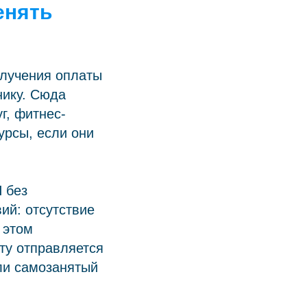
енять
олучения оплаты
нику. Сюда
г, фитнес-
урсы, если они
 без
ий: отсутствие
 этом
ту отправляется
ли самозанятый