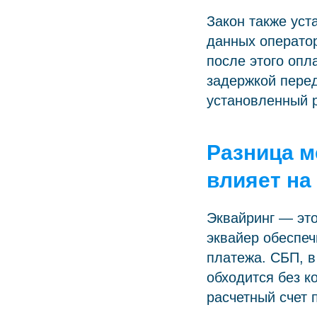
Закон также уст
данных оператор
после этого опл
задержкой перед
установленный 
Разница м
влияет на
Эквайринг — это
эквайер обеспеч
платежа. СБП, в
обходится без к
расчетный счет 