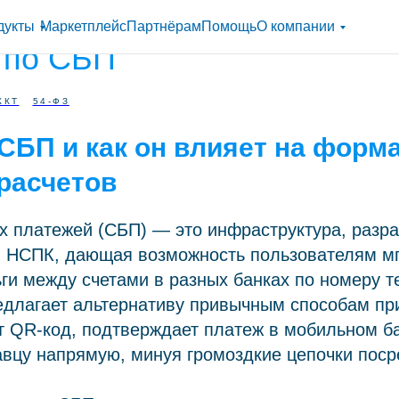
 оформлять онлайн-кассу
дукты
Маркетплейс
Партнёрам
Помощь
О компании
 по СБП
ККТ
54-ФЗ
 СБП и как он влияет на форм
расчетов
х платежей (СБП) — это инфраструктура, разр
и НСПК, дающая возможность пользователям м
ги между счетами в разных банках по номеру 
едлагает альтернативу привычным способам пр
т QR-код, подтверждает платеж в мобильном ба
вцу напрямую, минуя громоздкие цепочки поср