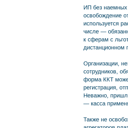
ИП без наемных 
освобождение от
используется ра
числе — обязанн
к сферам с льго
дистанционном 
Организации, н
сотрудников, об
форма ККТ може
регистрация, от
Неважно, пришли
— касса примен
Также не освоб
агрегаторов пла