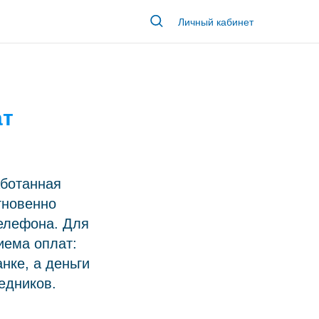
 при
Личный кабинет
ат
аботанная
гновенно
телефона. Для
иема оплат:
нке, а деньги
едников.