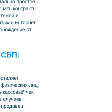
ально простое
ючать контракты
атежей и
тых и интернет-
вобождение от
 СБП:
ествляет
 физических лиц,
 кассовый чек.
е случаев
а продавец