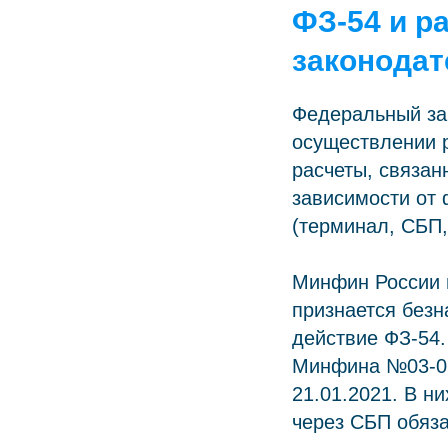
ФЗ-54 и р
законодат
Федеральный за
осуществлении р
расчеты, связа
зависимости от 
(терминал, СБП,
Минфин России 
признается безн
действие ФЗ-54
Минфина №03-01
21.01.2021. В н
через СБП обяза