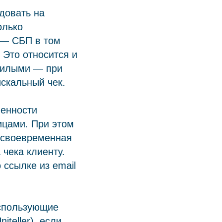
довать на
олько
 — СБП в том
 Это относится и
ожилыми — при
скальный чек.
ленности
ицами. При этом
 своевременная
чека клиенту.
 ссылке из email
использующие
teller), если