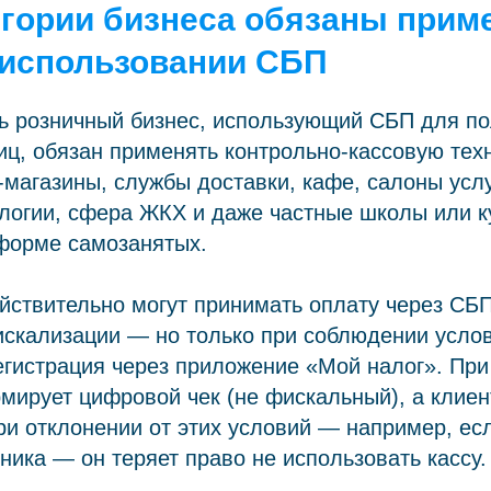
егории бизнеса обязаны прим
 использовании СБП
сь розничный бизнес, использующий СБП для п
иц, обязан применять контрольно-кассовую тех
-магазины, службы доставки, кафе, салоны услу
логии, сфера ЖКХ и даже частные школы или к
 форме самозанятых.
ствительно могут принимать оплату через СБП
скализации — но только при соблюдении услов
егистрация через приложение «Мой налог». При
ирует цифровой чек (не фискальный), а клиен
и отклонении от этих условий — например, ес
ника — он теряет право не использовать кассу.