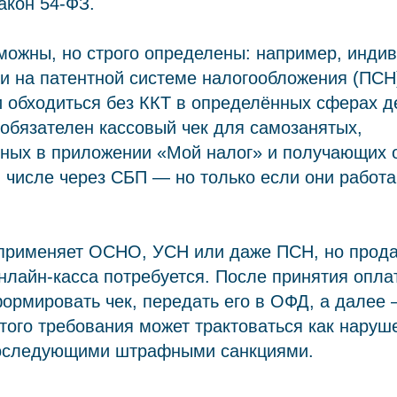
акон 54-ФЗ.
можны, но строго определены: например, инди
и на патентной системе налогообложения (ПСН
и обходиться без ККТ в определённых сферах д
 обязателен кассовый чек для самозанятых,
нных в приложении «Мой налог» и получающих 
 числе через СБП — но только если они работа
 применяет ОСНО, УСН или даже ПСН, но прода
нлайн-касса потребуется. После принятия опл
ормировать чек, передать его в ОФД, а далее 
ого требования может трактоваться как наруш
оследующими штрафными санкциями.