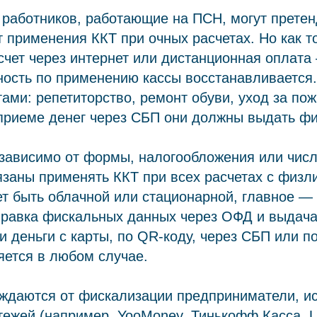
работников, работающие на ПСН, могут претен
 применения ККТ при очных расчетах. Но как т
счет через интернет или дистанционная оплата
ость по применению кассы восстанавливается.
тами: репетиторство, ремонт обуви, уход за п
приеме денег через СБП они должны выдать фи
езависимо от формы, налогообложения или чис
язаны применять ККТ при всех расчетах с физл
т быть облачной или стационарной, главное —
правка фискальных данных через ОФД и выдача 
 деньги с карты, по QR-коду, через СБП или по
яется в любом случае.
ождаются от фискализации предприниматели, 
тежей (например, YooMoney, Тинькофф Касса, Uni