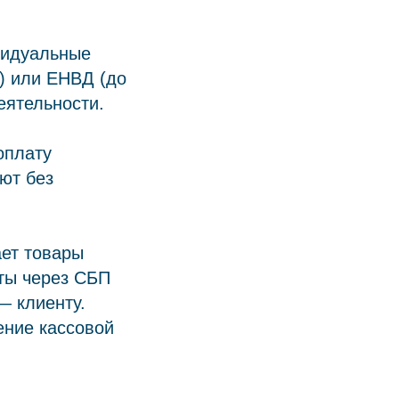
видуальные
) или ЕНВД (до
еятельности.
оплату
ют без
ет товары
аты через СБП
— клиенту.
ение кассовой