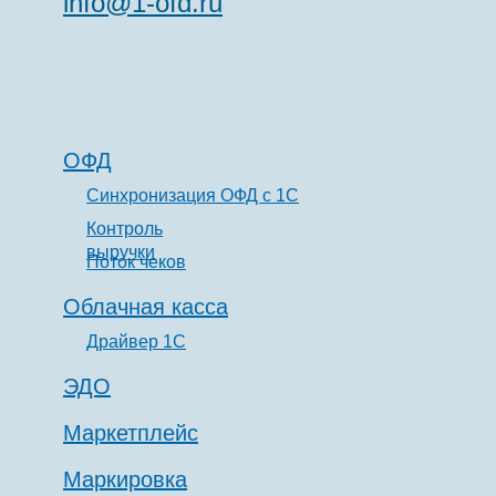
info@1-ofd.ru
ОФД
Синхронизация ОФД с 1С
Контроль
выручки
Поток чеков
Облачная касса
Драйвер 1С
ЭДО
Маркетплейс
Маркировка