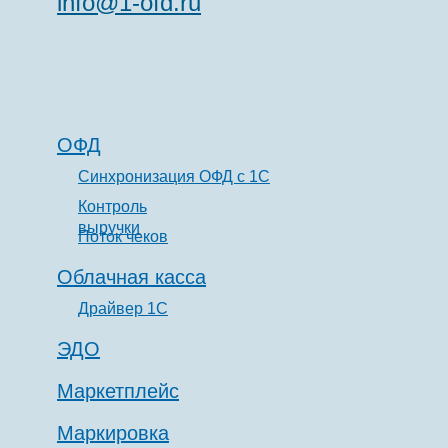
info@1-ofd.ru
ОФД
Синхронизация ОФД с 1С
Контроль
выручки
Поток чеков
Облачная касса
Драйвер 1С
ЭДО
Маркетплейс
Маркировка