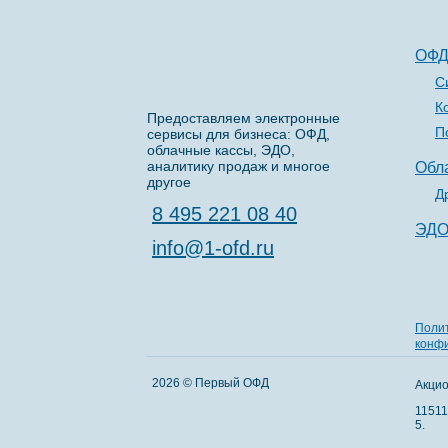
ОФ
С
К
Предоставляем электронные
П
сервисы для бизнеса: ОФД,
облачные кассы, ЭДО,
аналитику продаж и многое
Обл
другое
Д
8 495 221 08 40
ЭД
info@1-ofd.ru
Поли
конф
2026 © Первый ОФД
Акцио
115114
5.