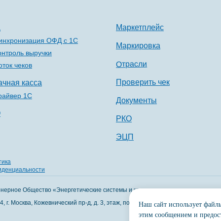
Д
Маркетплейс
инхронизация ОФД с 1С
Маркировка
онтроль выручки
Отрасли
оток чеков
Проверить чек
ачная касса
райвер 1С
Документы
О
РКО
ЭЦП
тика
иденциальности
нерное Общество «Энергетические системы и коммуникации»
, г. Москва, Кожевнический пр-д, д. 3, этаж, пом. 4, ком.
Наш сайт использует файлы
этим сообщением и предост