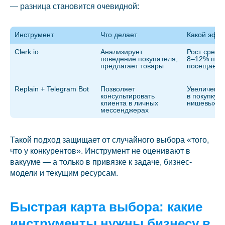
— разница становится очевидной:
Инструмент
Что делает
Какой эффе
Clerk.io
Анализирует 
Рост средне
поведение покупателя, 
8–12% при 
предлагает товары
посещаемо
Replain + Telegram Bot
Позволяет 
Увеличение
консультировать 
в покупку н
клиента в личных 
нишевых т
мессенджерах
Такой подход защищает от случайного выбора «того,
что у конкурентов». Инструмент не оценивают в
вакууме — а только в привязке к задаче, бизнес-
модели и текущим ресурсам.
Быстрая карта выбора: какие
инструменты нужны бизнесу в