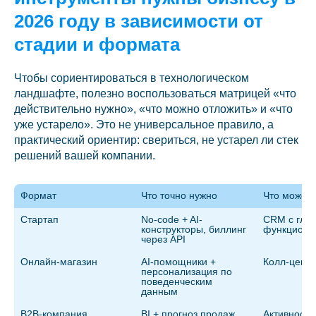
2026 году в зависимости от
стадии и формата
Чтобы сориентироваться в технологическом
ландшафте, полезно воспользоваться матрицей «что
действительно нужно», «что можно отложить» и «что
уже устарело». Это не универсальное правило, а
практический ориентир: свериться, не устарел ли стек
решений вашей компании.
Формат
Что точно нужно
Что может 
Стартап
No-code + AI-
CRM с глуб
конструкторы, биллинг 
функциона
через API
Онлайн-магазин
AI-помощники + 
Колл-центр
персонализация по 
поведенческим 
данным
B2B-компания
BI + прогноз продаж, 
Активность