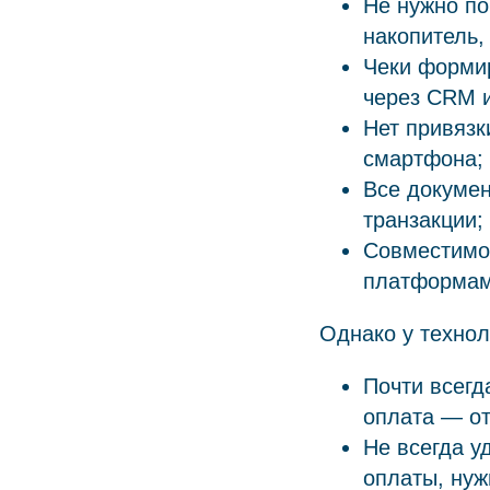
Не нужно по
накопитель,
Чеки формир
через CRM 
Нет привязк
смартфона;
Все докуме
транзакции;
Совместимос
платформам
Однако у технол
Почти всегд
оплата — от
Не всегда у
оплаты, нуж