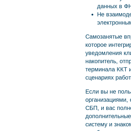
данных в Ф
Не взаимод
электронны
Самозанятые впр
которое интегри
уведомления кли
накопитель, отп
терминала ККТ и
сценариях рабо
Если вы не поль
организациями, 
СБП, и вас полн
дополнительные 
систему и знако