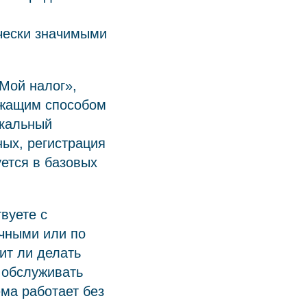
чески значимыми
Мой налог»,
лежащим способом
скальный
ных, регистрация
ется в базовых
вуете с
ичными или по
ит ли делать
 обслуживать
ма работает без