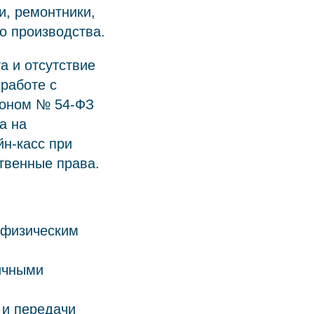
и, ремонтники,
го производства.
 и отсутствие
 работе с
коном № 54-ФЗ
а на
н-касс при
твенные права.
 физическим
ичными
 и передачи