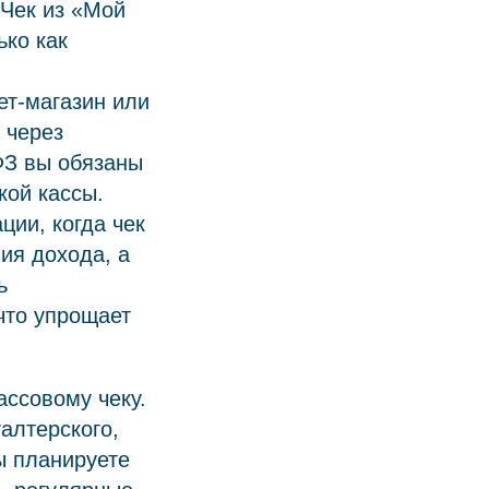
 Чек из «Мой
ько как
ет-магазин или
 через
ФЗ вы обязаны
кой кассы.
ции, когда чек
ия дохода, а
ь
что упрощает
ассовому чеку.
галтерского,
ы планируете