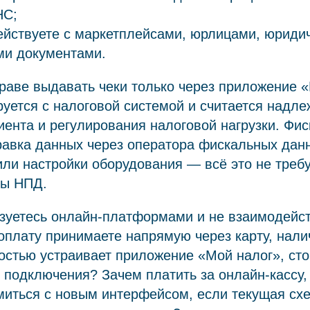
НС;
ействуете с маркетплейсами, юрлицами, юриди
ми документами.
аве выдавать чеки только через приложение «
руется с налоговой системой и считается над
ента и регулирования налоговой нагрузки. Фи
равка данных через оператора фискальных дан
ли настройки оборудования — всё это не требу
ты НПД.
зуетесь онлайн-платформами и не взаимодейст
оплату принимаете напрямую через карту, нал
остью устраивает приложение «Мой налог», сто
подключения? Зачем платить за онлайн-кассу,
миться с новым интерфейсом, если текущая схе