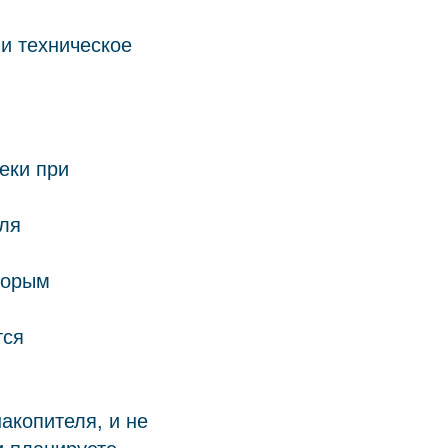
 и техническое
еки при
для
торым
тся
акопителя, и не