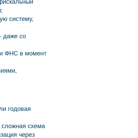
 фискальный
;
ую систему,
— даже со
 и ФНС в момент
ниями,
ли годовая
с сложная схема
изация через