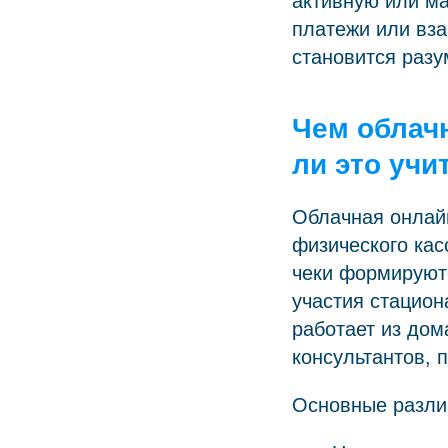
активную или ма
платежи или вз
становится раз
Чем облачн
ли это учи
Облачная онлай
физического кас
чеки формируютс
участия стацион
работает из дом
консультантов, п
Основные разли