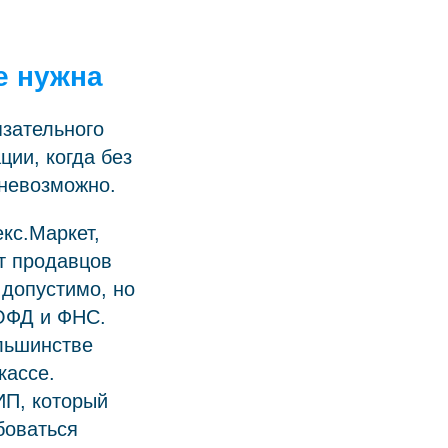
е нужна
язательного
ции, когда без
 невозможно.
екс.Маркет,
т продавцов
допустимо, но
ОФД и ФНС.
ольшинстве
кассе.
ИП, который
боваться