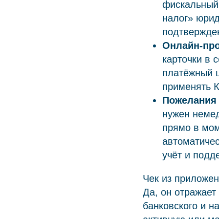
фискальный 
налог» юрид
подтвержде
Онлайн-про
карточки в 
платёжный ш
применять К
Пожелания 
нужен немед
прямо в мом
автоматичес
учёт и подд
Чек из приложен
Да, он отражает
банковского и н