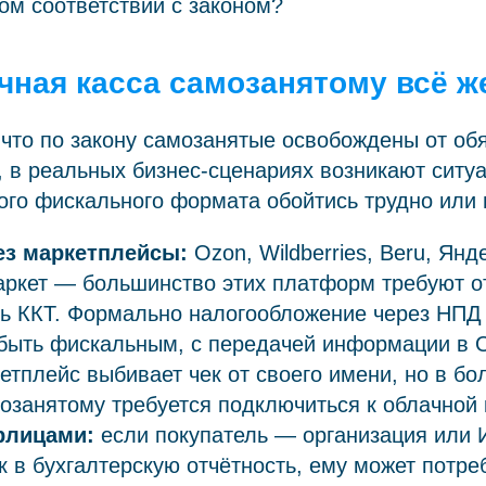
ом соответствии с законом?
чная касса самозанятому всё ж
 что по закону самозанятые освобождены от об
 в реальных бизнес-сценариях возникают ситуа
ого фискального формата обойтись трудно или
ез маркетплейсы:
Ozon, Wildberries, Beru, Янд
ркет — большинство этих платформ требуют о
ь ККТ. Формально налогообложение через НПД 
 быть фискальным, с передачей информации в 
етплейс выбивает чек от своего имени, но в б
озанятому требуется подключиться к облачной 
рлицами:
если покупатель — организация или 
к в бухгалтерскую отчётность, ему может потре