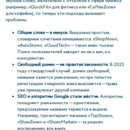
звучное слово, желательно с отсылкой к сфере бизнеса
(например, «QuickFit» для фитнеса или «CoffeeZone»
для кофейни), то теперь эти подходы вызывают
проблемы.
Общие слова — в минусе.
Визуально простые,
словарные сочетания изнашиваются. «ShopNow»,
«AutoStore», «CloudTech» — таких имён тысячи.
Поиск пользователей заводит их не к вам, а к
конкурентам.
Свободный домен — не гарантия законности.
В 2025
году стандартный случай: домен свободный,
название кажется уникальным, но при попытке
регистрации товарного знака выясняется — права
уже принадлежат другой компании.
SEO и алгоритмы Google стали жёстче.
Алгоритмы
поощряют уникальность — однотипные,
предсказуемые названия теряются в выдаче.
Например, три интернет-магазина «TopShoes»,
«ShoeZone» и «ShoesMarket» — за редким
исключением, все внизу.