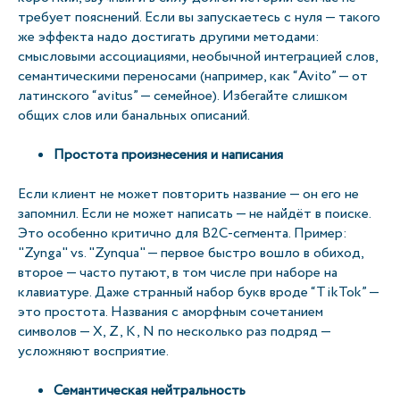
требует пояснений. Если вы запускаетесь с нуля — такого
же эффекта надо достигать другими методами:
смысловыми ассоциациями, необычной интеграцией слов,
семантическими переносами (например, как “Avito” — от
латинского “avitus” — семейное). Избегайте слишком
общих слов или банальных описаний.
Простота произнесения и написания
Если клиент не может повторить название — он его не
запомнил. Если не может написать — не найдёт в поиске.
Это особенно критично для B2C-сегмента. Пример:
"Zynga" vs. "Zynqua" — первое быстро вошло в обиход,
второе — часто путают, в том числе при наборе на
клавиатуре. Даже странный набор букв вроде “TikTok” —
это простота. Названия с аморфным сочетанием
символов — X, Z, K, N по несколько раз подряд —
усложняют восприятие.
Семантическая нейтральность