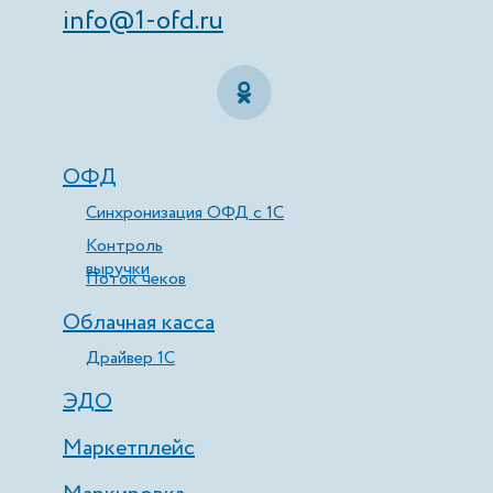
info@1-ofd.ru
ОФД
Синхронизация ОФД с 1С
Контроль
выручки
Поток чеков
Облачная касса
Драйвер 1С
ЭДО
Маркетплейс